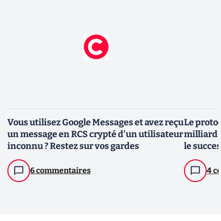
Vous utilisez Google Messages et avez reçu
Le protoc
un message en RCS crypté d'un utilisateur
milliard 
inconnu ? Restez sur vos gardes
le succe
échange
6 commentaires
4 c