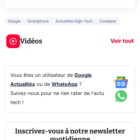
Google
Smartphone
Actualités High-Tech
Comparer
3 écrans en 1 pour
5 générations
319€ ? Voici L'AOC
jeux dans la
Vidéos
CQ32G4ZA !
prochaine Xbo
Voir tout
Vous êtes un utilisateur de
Google
Actualités
ou de
WhatsApp
?
Suivez-nous pour ne rien rater de l'actu
tech !
Inscrivez-vous à notre newsletter
quotidienne