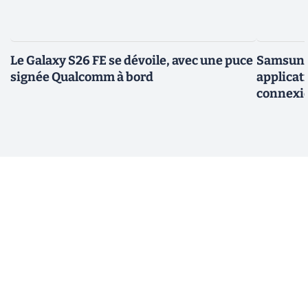
Le Galaxy S26 FE se dévoile, avec une puce
Samsung 
signée Qualcomm à bord
applicati
connexio