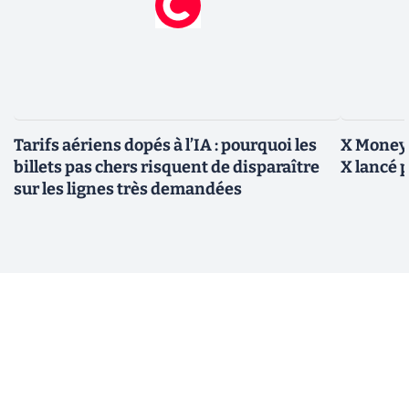
Tarifs aériens dopés à l’IA : pourquoi les
X Money,
billets pas chers risquent de disparaître
X lancé 
sur les lignes très demandées