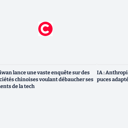
iwan lance une vaste enquête sur des
IA : Anthrop
ciétés chinoises voulant débaucher ses
puces adapté
lents de la tech