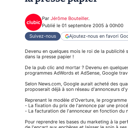
Par
Jérôme Bouteiller
.
Publié le
01 septembre 2005 à 00h00
Suivez-nous
Ajoutez-nous en favori
Goo
Devenu en quelques mois le roi de la publicité 
dans la presse papier !
De la pub clic and mortar ? Devenu en quelques 
programmes AdWords et AdSense, Google travail
Selon News.com, Google aurait acheté des qu
proposerait déjà à son réseau d'annonceurs d'y d
Reprenant le modèle d'Overture, le programme p
- La fixation du prix de l'annonce par une proc
- La facturation de l'annonceur en fonction du 
Pour reprendre les bases du marketing à la perf
de l'encart aux enchères et laisser le soin à s