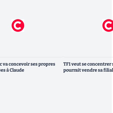
ic va concevoir ses propres
TF1 veut se concentrer 
es à Claude
pourrait vendre sa fili