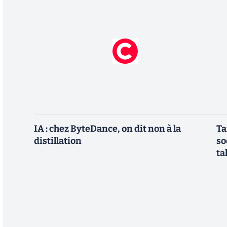
IA : chez ByteDance, on dit non à la
Ta
distillation
so
ta