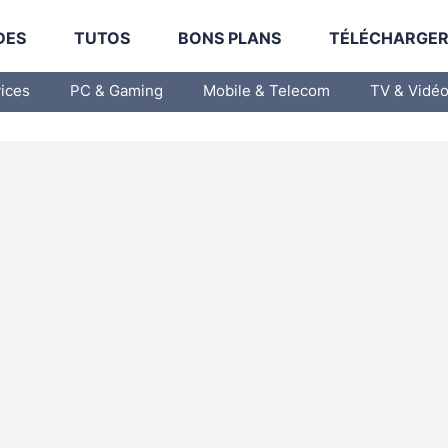
DES
TUTOS
BONS PLANS
TÉLÉCHARGE
vices
PC & Gaming
Mobile & Telecom
TV & Vidé