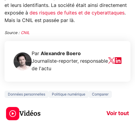
et leurs identifiants. La société était ainsi directement
exposée à
des risques de fuites et de cyberattaques
.
Mais la CNIL est passée par là.
Source :
CNIL
Par
Alexandre Boero
Journaliste-reporter, responsable
de l'actu
Données personnelles
Politique numérique
Comparer
5 générations de
Ce que vous n
jeux dans la
savez sur la
Vidéos
prochaine Xbox !
navigation pri
Voir tout