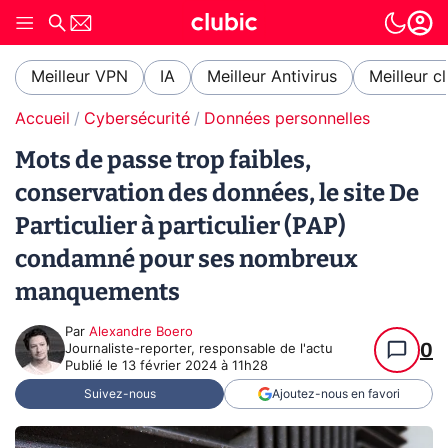
Meilleur VPN
IA
Meilleur Antivirus
Meilleur c
Accueil
Cybersécurité
Données personnelles
Mots de passe trop faibles,
conservation des données, le site De
Particulier à particulier (PAP)
condamné pour ses nombreux
manquements
Par
Alexandre Boero
0
Journaliste-reporter, responsable de l'actu
Publié le
13 février 2024 à 11h28
Suivez-nous
Ajoutez-nous en favori