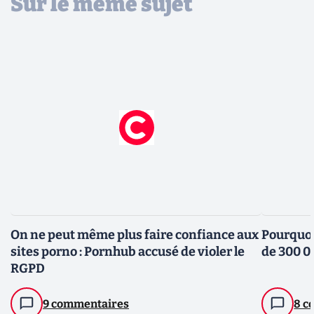
Sur le même sujet
On ne peut même plus faire confiance aux
Pourquoi
sites porno : Pornhub accusé de violer le
de 300 0
RGPD
9 commentaires
8 c