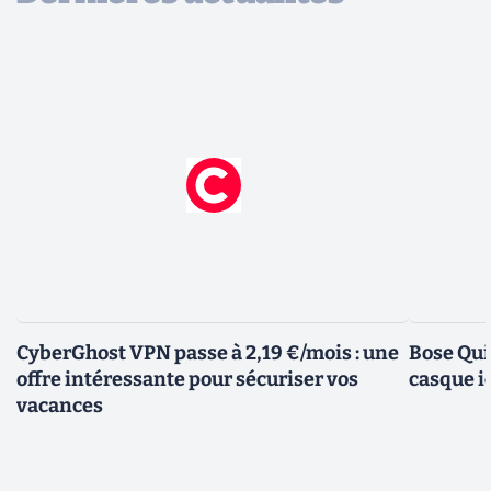
CyberGhost VPN passe à 2,19 €/mois : une
Bose Qui
offre intéressante pour sécuriser vos
casque i
vacances