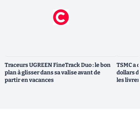
Traceurs UGREEN FineTrack Duo : le bon
TSMC a d
plan à glisser dans sa valise avant de
dollars 
partir en vacances
les livre