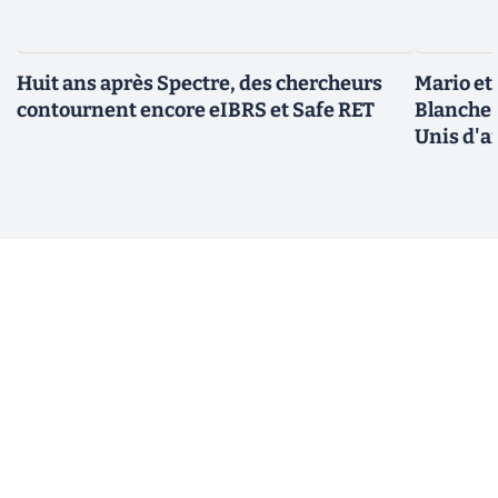
Huit ans après Spectre, des chercheurs
Mario et
contournent encore eIBRS et Safe RET
Blanche 
Unis d'a