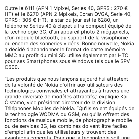
Outre le 6111 (APN 1 Mpixel, Series 40, GPRS : 270 €
HT) et le 6270 (APN 2 Mpixels, Ecran QVGA, Serie 40,
GPRS : 305 € HT), la star du jour est le 6280, un
téléphone Series 40 à clapet ultra compact équipé de
la technologie 3G, d'un appareil photo 2 mégapixels,
d'un module bluetooth, du support de la visiophonie
ou encore des sonneries vidéos. Bonne nouvelle, Nokia
a décidé d'abandonner le format de carte mémoire
MMC au profit du mini SD utilisé également par HTC
pour ses Smartphones sous Windows tels que le SPV
C500.
“Les produits que nous lançons aujourd'hui attestent
de la volonté de Nokia d'offrir aux utilisateurs des
technologies conviviales et attrayantes à travers une
grande diversité de modèles attractifs,” explique Kai
Öistämö, vice président directeur de la division
Téléphones Mobiles de Nokia. “Qu'ils soient équipés de
la technologie WCDMA ou GSM, ou qu'ils offrent des
fonctions de musique mobile, de photographie mobile
ou de services 3G, les combinés doivent être faciles
d'emploi afin que les utilisateurs y trouvent des
avantages concrets. Pour que la technologie soit une