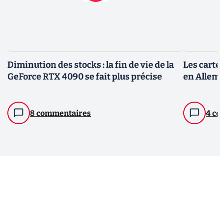
Diminution des stocks : la fin de vie de la
Les cart
GeForce RTX 4090 se fait plus précise
en Allem
8 commentaires
4 c