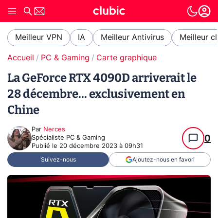
Meilleur VPN
IA
Meilleur Antivirus
Meilleur c
Accueil
PC & Gaming
Carte graphique
La GeForce RTX 4090D arriverait le
28 décembre... exclusivement en
Chine
Par
Nerces
0
Spécialiste PC & Gaming
Publié le
20 décembre 2023 à 09h31
Suivez-nous
Ajoutez-nous en favori