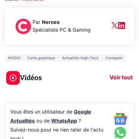
Par
Nerces
Spécialiste PC & Gaming
NVIDIA
Carte graphique
Actualités High-Tech
Comparer
3 écrans en 1 pour
5 générations
319€ ? Voici L'AOC
jeux dans la
Vidéos
CQ32G4ZA !
prochaine Xbo
Voir tout
Vous êtes un utilisateur de
Google
Actualités
ou de
WhatsApp
?
Suivez-nous pour ne rien rater de l'actu
tech !