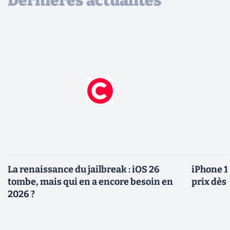
Dernières actualités
La renaissance du jailbreak : iOS 26
iPhone 1
tombe, mais qui en a encore besoin en
prix dès 
2026 ?