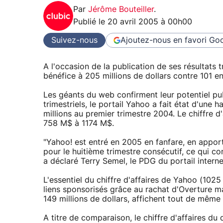
Par
Jérôme Bouteiller
.
Publié le
20 avril 2005 à 00h00
Suivez-nous
Ajoutez-nous en favori
Goo
A l'occasion de la publication de ses résultats t
bénéfice à 205 millions de dollars contre 101 e
Les géants du web confirment leur potentiel publ
trimestriels, le portail Yahoo a fait état d'une
millions au premier trimestre 2004. Le chiffre 
758 M$ à 1174 M$.
"Yahoo! est entré en 2005 en fanfare, en apport
pour le huitième trimestre consécutif, ce qui co
a déclaré Terry Semel, le PDG du portail interne
L'essentiel du chiffre d'affaires de Yahoo (1025
liens sponsorisés grâce au rachat d'Overture mai
149 millions de dollars, affichent tout de mêm
A titre de comparaison, le chiffre d'affaires 