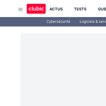
ACTUS
TESTS
GUI
Cybersécurité
Logiciels & ser