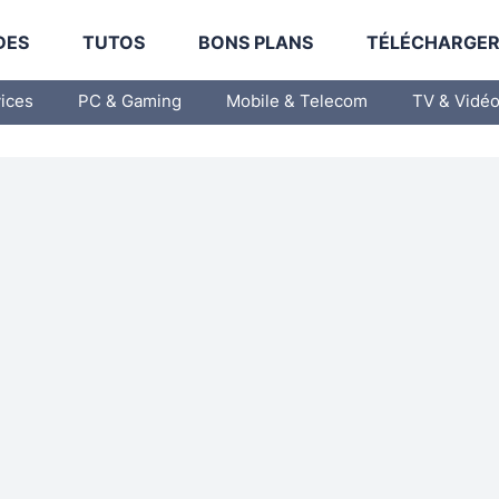
DES
TUTOS
BONS PLANS
TÉLÉCHARGE
vices
PC & Gaming
Mobile & Telecom
TV & Vidé