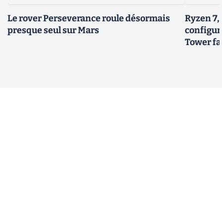
Le rover Perseverance roule désormais
Ryzen 7,
presque seul sur Mars
configur
Tower fai