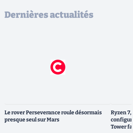
Dernières actualités
Le rover Perseverance roule désormais
Ryzen 7,
presque seul sur Mars
configur
Tower fai