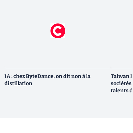
IA : chez ByteDance, on dit non à la
Taiwan l
distillation
sociétés
talents d