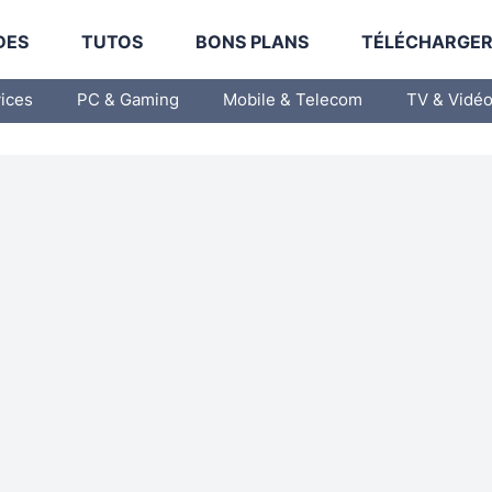
DES
TUTOS
BONS PLANS
TÉLÉCHARGE
vices
PC & Gaming
Mobile & Telecom
TV & Vidé