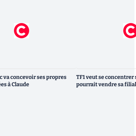
ic va concevoir ses propres
TF1 veut se concentrer 
es à Claude
pourrait vendre sa fili