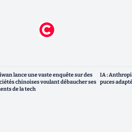
iwan lance une vaste enquête sur des
IA : Anthrop
ciétés chinoises voulant débaucher ses
puces adapté
lents de la tech