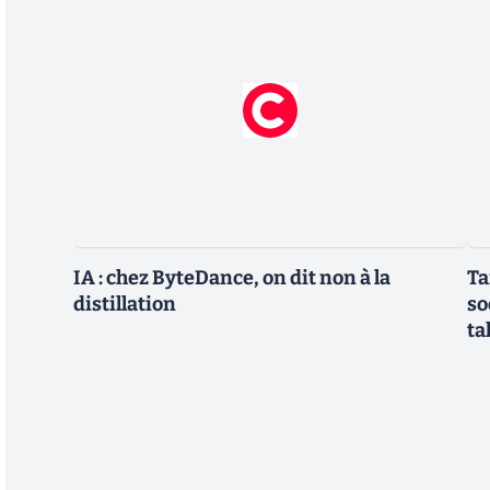
IA : chez ByteDance, on dit non à la
Ta
distillation
so
ta