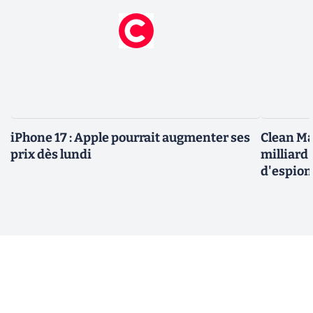
iPhone 17 : Apple pourrait augmenter ses
Clean Ma
prix dès lundi
milliard
d'espio