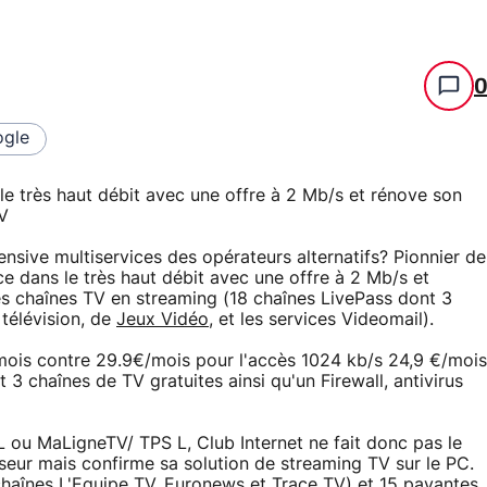
gle
 le très haut débit avec une offre à 2 Mb/s et rénove son
TV
fensive multiservices des opérateurs alternatifs? Pionnier de
nce dans le très haut débit avec une offre à 2 Mb/s et
es chaînes TV en streaming (18 chaînes LivePass dont 3
 télévision, de
Jeux Vidéo
, et les services Videomail).
ois contre 29.9€/mois pour l'accès 1024 kb/s 24,9 €/mois
 3 chaînes de TV gratuites ainsi qu'un Firewall, antivirus
 ou MaLigneTV/ TPS L, Club Internet ne fait donc pas le
viseur mais confirme sa solution de streaming TV sur le PC.
chaînes L'Equipe TV, Euronews et Trace TV) et 15 payantes