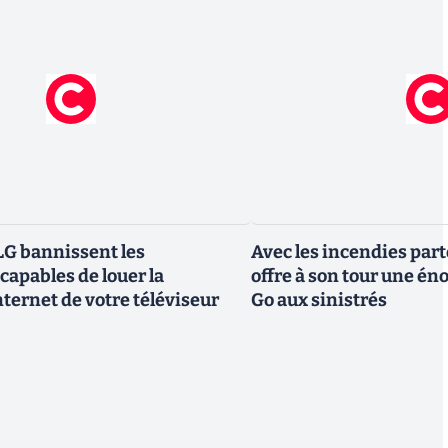
G bannissent les
Avec les incendies part
capables de louer la
offre à son tour une é
ternet de votre téléviseur
Go aux sinistrés