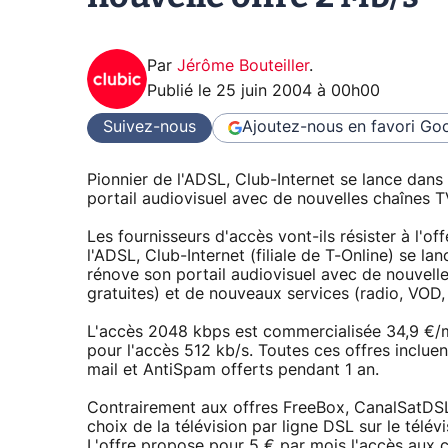
Par
Jérôme Bouteiller
.
Publié le
25 juin 2004 à 00h00
Suivez-nous
Ajoutez-nous en favori
Goo
Pionnier de l'ADSL, Club-Internet se lance dans
portail audiovisuel avec de nouvelles chaînes 
Les fournisseurs d'accès vont-ils résister à l'of
l'ADSL, Club-Internet (filiale de T-Online) se la
rénove son portail audiovisuel avec de nouvell
gratuites) et de nouveaux services (radio, VOD,
L'accès 2048 kbps est commercialisée 34,9 €/m
pour l'accès 512 kb/s. Toutes ces offres incluent
mail et AntiSpam offerts pendant 1 an.
Contrairement aux offres FreeBox, CanalSatDSL
choix de la télévision par ligne DSL sur le télé
L'offre propose pour 5 € par mois l'accès aux 