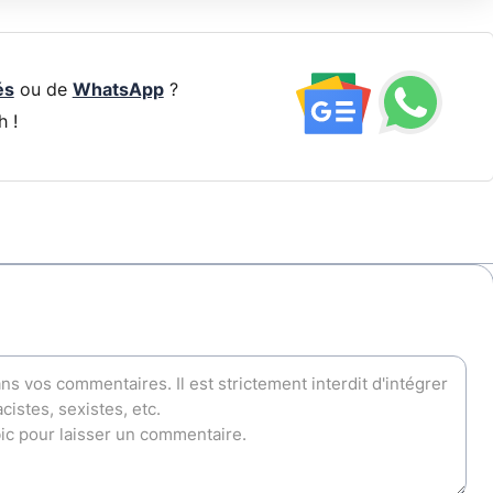
és
ou de
WhatsApp
?
h !