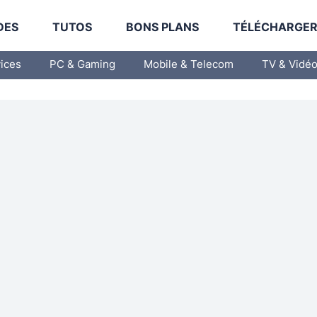
DES
TUTOS
BONS PLANS
TÉLÉCHARGE
vices
PC & Gaming
Mobile & Telecom
TV & Vidé