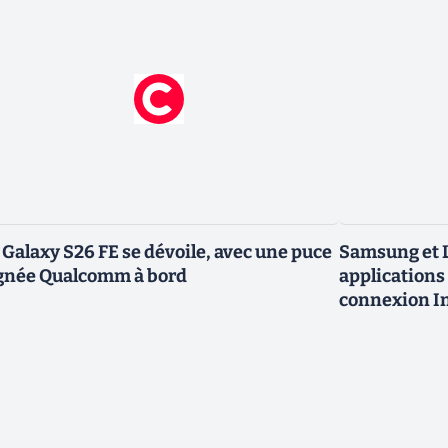
 Galaxy S26 FE se dévoile, avec une puce
Samsung et L
gnée Qualcomm à bord
applications 
connexion In