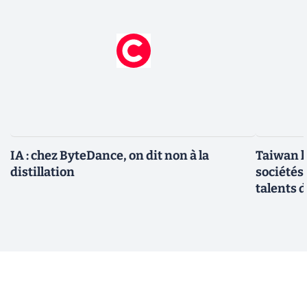
IA : chez ByteDance, on dit non à la
Taiwan l
distillation
sociétés
talents d