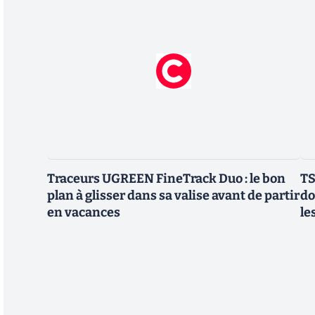
Traceurs UGREEN FineTrack Duo : le bon
TS
plan à glisser dans sa valise avant de partir
do
en vacances
le