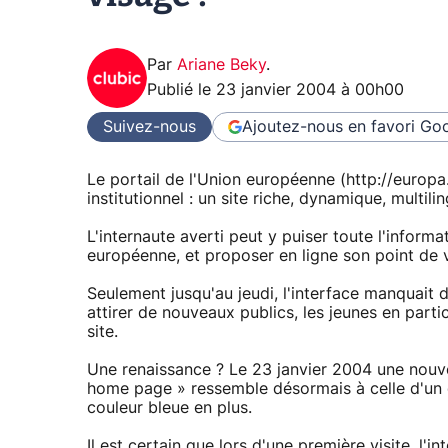
Par
Ariane Beky
.
Publié le
23 janvier 2004 à 00h00
Suivez-nous
Ajoutez-nous en favori
Goo
Le portail de l'Union européenne (http://europa.e
institutionnel : un site riche, dynamique, multilin
L'internaute averti peut y puiser toute l'infor
européenne, et proposer en ligne son point de 
Seulement jusqu'au jeudi, l'interface manquait d
attirer de nouveaux publics, les jeunes en parti
site.
Une renaissance ? Le 23 janvier 2004 une nouve
home page » ressemble désormais à celle d'un qu
couleur bleue en plus.
Il est certain que lors d'une première visite, l'