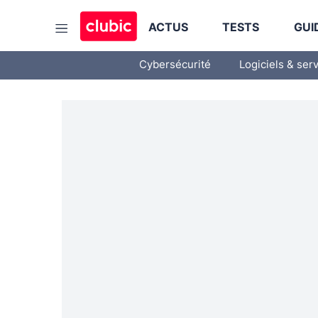
ACTUS
TESTS
GUI
Cybersécurité
Logiciels & ser