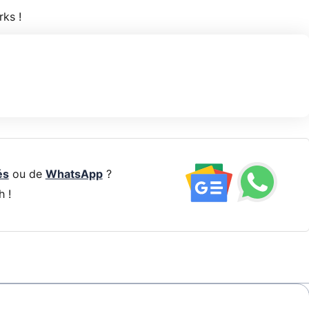
ks !
és
ou de
WhatsApp
?
h !