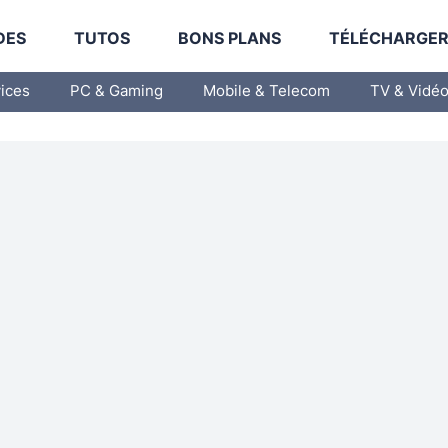
DES
TUTOS
BONS PLANS
TÉLÉCHARGE
vices
PC & Gaming
Mobile & Telecom
TV & Vidé