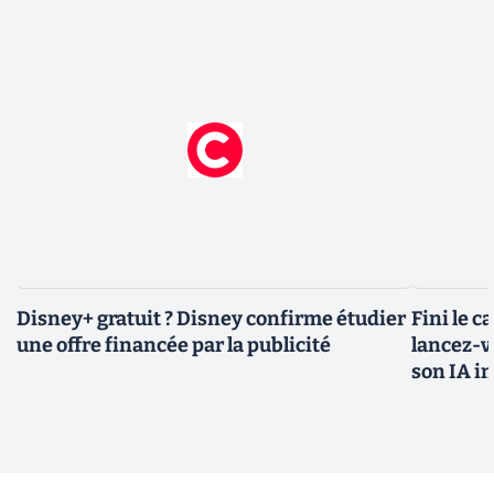
Disney+ gratuit ? Disney confirme étudier
Fini le c
une offre financée par la publicité
lancez-vo
son IA i