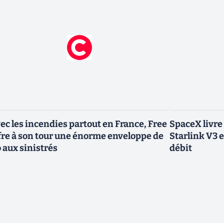
ec les incendies partout en France, Free
SpaceX livre
fre à son tour une énorme enveloppe de
Starlink V3 e
 aux sinistrés
débit