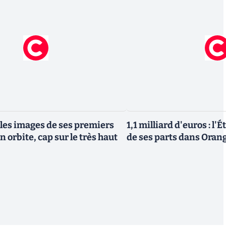
 les images de ses premiers
1,1 milliard d'euros : l'
n orbite, cap sur le très haut
de ses parts dans Oran