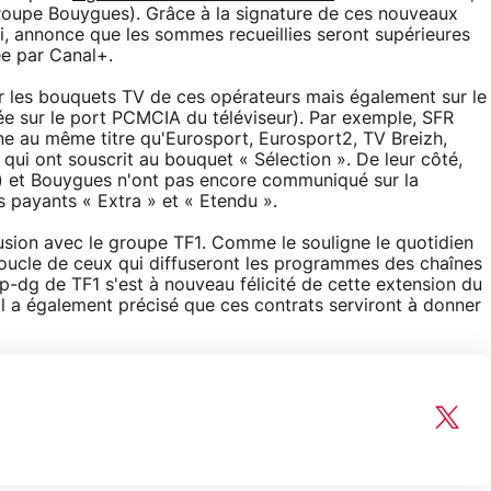
groupe Bouygues). Grâce à la signature de ces nouveaux
i, annonce que les sommes recueillies seront supérieures
ée par Canal+.
ur les bouquets TV de ces opérateurs mais également sur le
ée sur le port PCMCIA du téléviseur). Par exemple, SFR
e au même titre qu'Eurosport, Eurosport2, TV Breizh,
 qui ont souscrit au bouquet « Sélection ». De leur côté,
) et Bouygues n'ont pas encore communiqué sur la
s payants « Extra » et « Etendu ».
fusion avec le groupe TF1. Comme le souligne le quotidien
 boucle de ceux qui diffuseront les programmes des chaînes
 p-dg de TF1 s'est à nouveau félicité de cette extension du
Il a également précisé que ces contrats serviront à donner