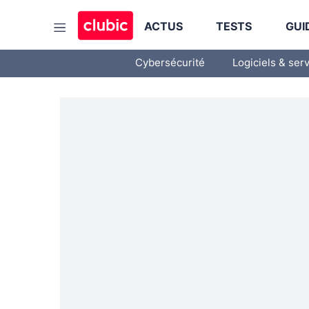
ACTUS
TESTS
GUI
Cybersécurité
Logiciels & ser