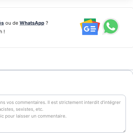
és
ou de
WhatsApp
?
h !