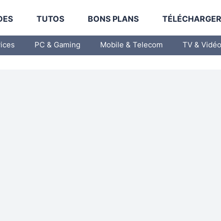
DES
TUTOS
BONS PLANS
TÉLÉCHARGE
vices
PC & Gaming
Mobile & Telecom
TV & Vidé