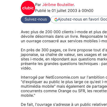
Par
Jérôme Bouteiller
.
Publié le
01 juillet 2003 à 00h00
Suivez-nous
Ajoutez-nous en favori
Goo
Avec plus de 200 000 clients i-mode et plus de 1
dévoile désormais dans un livre. Responsable
un ouvrage consacré aux services mobiles i-mod
En près de 300 pages, ce livre propose tout d'
japonaise, sa chaîne de valeur, ses usages et s
sites i-mode, en répondant aux questions mark
présente les grandes questions techniques : pass
vidéo.
Interrogé par NetEconomie.com sur l'ambition de
"d'expliquer au public le plus large ce qu'est 
multimédia mobile" mais également de partager 
concurrents comme Orange ou SFR, les recettes à
mobile."
De fait, l'ouvrage s'adresse à un public relativ