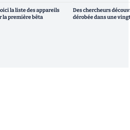
oici la liste des appareils
Des chercheurs découv
r la première bêta
dérobée dans une vingt
S'inscrire
 de recevoir par email des informations, actualités et