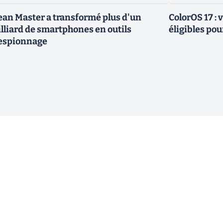
ean Master a transformé plus d'un
ColorOS 17 : v
lliard de smartphones en outils
éligibles pou
espionnage
ewsletter !
En cliquant sur s'inscrire, j’accepte