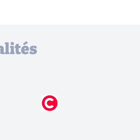
lités