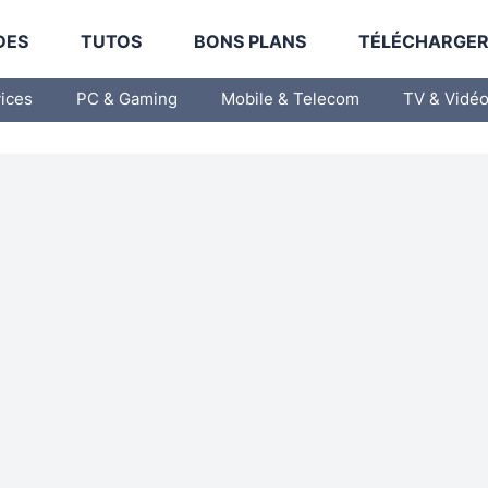
DES
TUTOS
BONS PLANS
TÉLÉCHARGE
vices
PC & Gaming
Mobile & Telecom
TV & Vidé