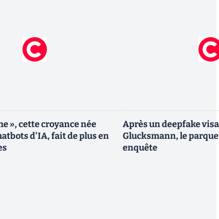
me », cette croyance née
Après un deepfake vis
atbots d'IA, fait de plus en
Glucksmann, le parque
es
enquête