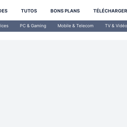
DES
TUTOS
BONS PLANS
TÉLÉCHARGE
vices
PC & Gaming
Mobile & Telecom
TV & Vidé