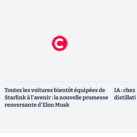
Toutes les voitures bientôt équipées de
IA : chez
Starlink à l'avenir : la nouvelle promesse
distillat
renversante d'Elon Musk