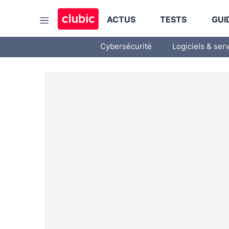
ACTUS
TESTS
GUI
Cybersécurité
Logiciels & ser