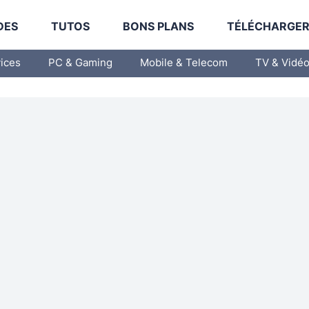
DES
TUTOS
BONS PLANS
TÉLÉCHARGE
vices
PC & Gaming
Mobile & Telecom
TV & Vidé