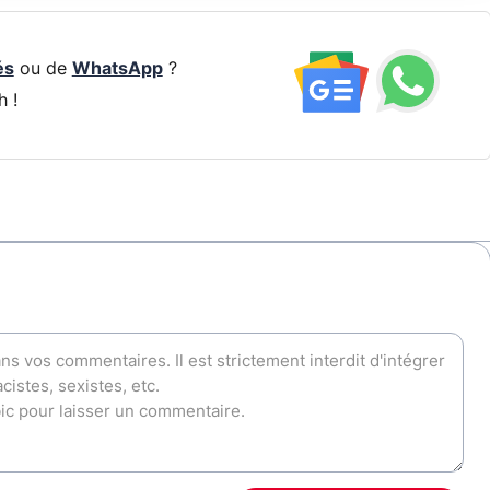
és
ou de
WhatsApp
?
h !