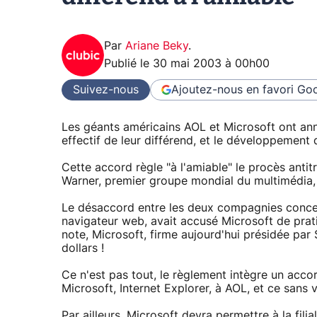
Par
Ariane Beky
.
Publié le
30 mai 2003 à 00h00
Suivez-nous
Ajoutez-nous en favori
Goo
Les géants américains AOL et Microsoft ont a
effectif de leur différend, et le développement 
Cette accord règle "à l'amiable" le procès antit
Warner, premier groupe mondial du multimédia, c
Le désaccord entre les deux compagnies concer
navigateur web, avait accusé Microsoft de prati
note, Microsoft, firme aujourd'hui présidée pa
dollars !
Ce n'est pas tout, le règlement intègre un acc
Microsoft, Internet Explorer, à AOL, et ce sans 
Par ailleurs, Microsoft devra permettre à la fili