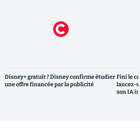
Disney+ gratuit ? Disney confirme étudier
Fini le c
une offre financée par la publicité
lancez-vo
son IA i