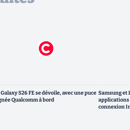
 Galaxy S26 FE se dévoile, avec une puce
Samsung et L
gnée Qualcomm à bord
applications 
connexion In