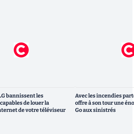
G bannissent les
Avec les incendies part
capables de louer la
offre à son tour une é
ternet de votre téléviseur
Go aux sinistrés