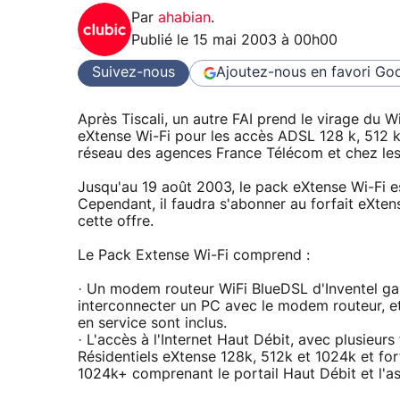
Par
ahabian
.
Publié le
15 mai 2003 à 00h00
Suivez-nous
Ajoutez-nous en favori
Goo
Après Tiscali, un autre FAI prend le virage du
eXtense Wi-Fi pour les accès ADSL 128 k, 512 k
réseau des agences France Télécom et chez les 
Jusqu'au 19 août 2003, le pack eXtense Wi-Fi e
Cependant, il faudra s'abonner au forfait eXte
cette offre.
Le Pack Extense Wi-Fi comprend :
· Un modem routeur WiFi BlueDSL d'Inventel ga
interconnecter un PC avec le modem routeur, et
en service sont inclus.
· L'accès à l'Internet Haut Débit, avec plusieur
Résidentiels eXtense 128k, 512k et 1024k et for
1024k+ comprenant le portail Haut Débit et l'as