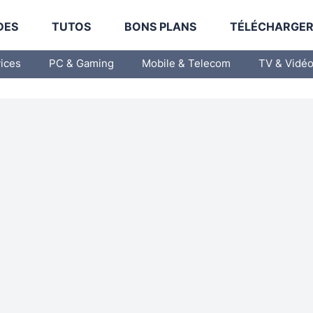
DES
TUTOS
BONS PLANS
TÉLÉCHARGE
vices
PC & Gaming
Mobile & Telecom
TV & Vidé