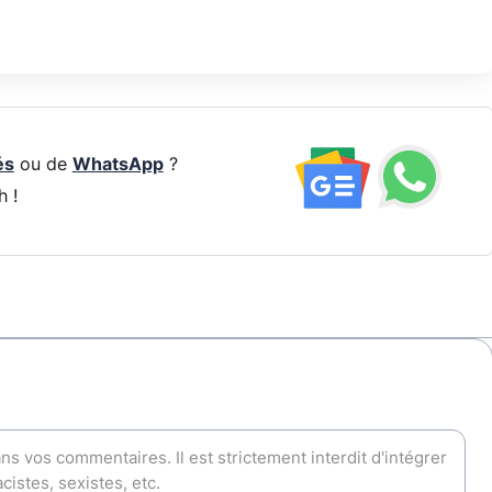
és
ou de
WhatsApp
?
h !