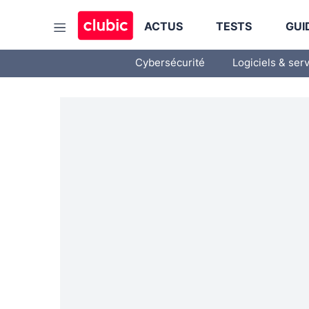
ACTUS
TESTS
GUI
Cybersécurité
Logiciels & ser