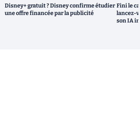
Disney+ gratuit ? Disney confirme étudier
Fini le c
une offre financée par la publicité
lancez-vo
son IA i