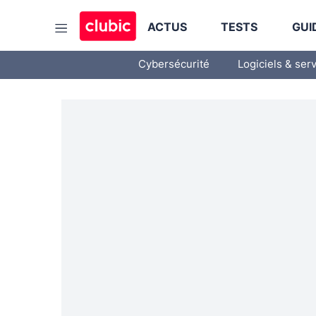
ACTUS
TESTS
GUI
Cybersécurité
Logiciels & ser