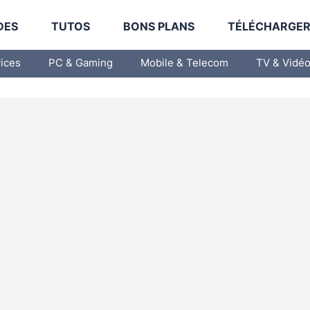
DES
TUTOS
BONS PLANS
TÉLÉCHARGE
vices
PC & Gaming
Mobile & Telecom
TV & Vidé