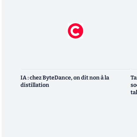
IA : chez ByteDance, on dit non à la
Ta
distillation
so
ta