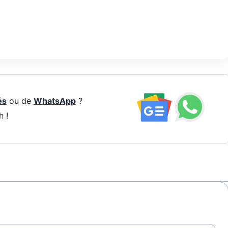
és
ou de
WhatsApp
?
h !