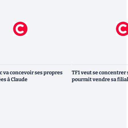
ic va concevoir ses propres
TF1 veut se concentrer 
es à Claude
pourrait vendre sa fili