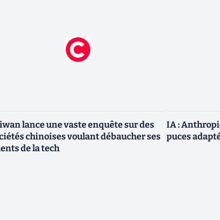
iwan lance une vaste enquête sur des
IA : Anthrop
ciétés chinoises voulant débaucher ses
puces adapté
lents de la tech