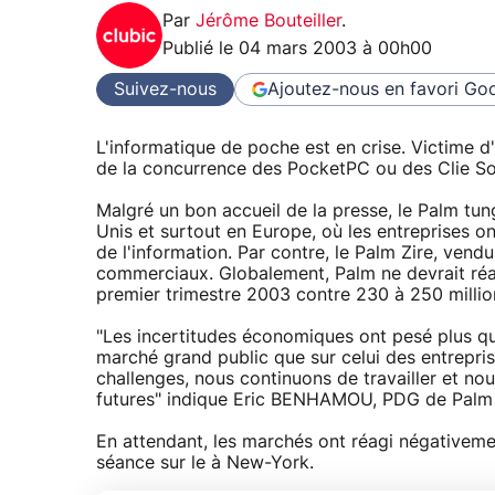
Par
Jérôme Bouteiller
.
Publié le
04 mars 2003 à 00h00
Suivez-nous
Ajoutez-nous en favori
Goo
L'informatique de poche est en crise. Victime 
de la concurrence des PocketPC ou des Clie Son
Malgré un bon accueil de la presse, le Palm tun
Unis et surtout en Europe, où les entreprises o
de l'information. Par contre, le Palm Zire, vend
commerciaux. Globalement, Palm ne devrait réal
premier trimestre 2003 contre 230 à 250 million
"Les incertitudes économiques ont pesé plus que
marché grand public que sur celui des entrepris
challenges, nous continuons de travailler et n
futures" indique Eric BENHAMOU, PDG de Palm 
En attendant, les marchés ont réagi négativeme
séance sur le à New-York.