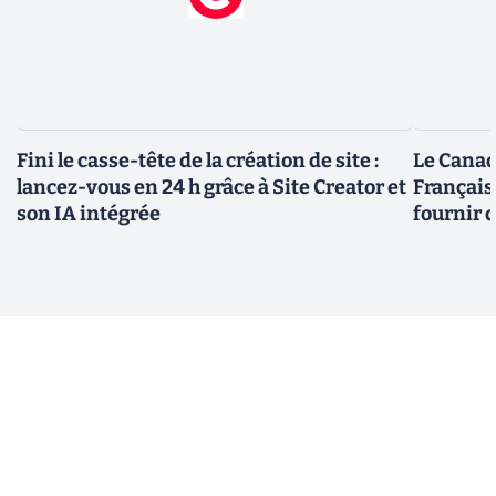
Fini le casse-tête de la création de site :
Le Canad
lancez-vous en 24 h grâce à Site Creator et
Français
son IA intégrée
fournir 