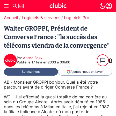
Accueil
Logiciels & services
Logiciels Pro
Walter GROPPI, Président de
Comverse France : "le succès des
télécoms viendra de la convergence"
Par
Ariane Beky
0
Publié le
17 février 2003 à 00h00
Suivez-nous
Ajoutez-nous en favori
AB - Monsieur GROPPI bonjour. Quel a été votre
parcours avant de diriger Comverse France ?
WG - J'ai effectué la quasi totalité de ma carrière au
sein du Groupe Alcatel. Après avoir débuté en 1985
dans les télécoms à Milan en Italie, j'ai rejoint en 1987
la filiale italienne d'Alcatel où mon poste de