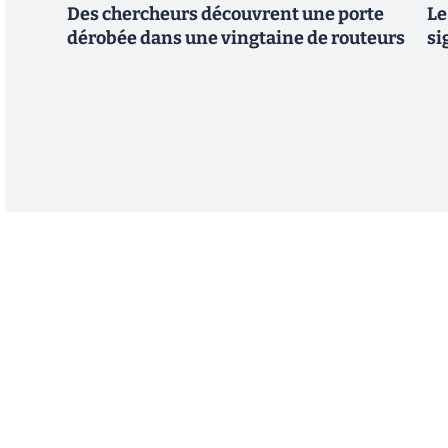
Des chercheurs découvrent une porte
Le
dérobée dans une vingtaine de routeurs
si
Abonnez-vous à notre n