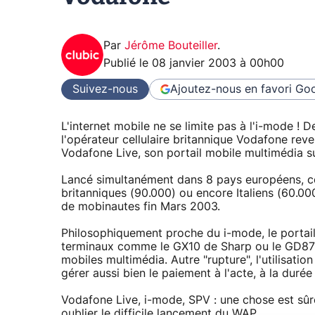
Par
Jérôme Bouteiller
.
Publié le
08 janvier 2003 à 00h00
Suivez-nous
Ajoutez-nous en favori
Goo
L'internet mobile ne se limite pas à l'i-mode !
l'opérateur cellulaire britannique Vodafone re
Vodafone Live, son portail mobile multimédia s
Lancé simultanément dans 8 pays européens, ce
britanniques (90.000) ou encore Italiens (60.00
de mobinautes fin Mars 2003.
Philosophiquement proche du i-mode, le portail
terminaux comme le GX10 de Sharp ou le GD87 
mobiles multimédia. Autre "rupture", l'utilisati
gérer aussi bien le paiement à l'acte, à la duré
Vodafone Live, i-mode, SPV : une chose est sûre
oublier le difficile lancement du WAP.