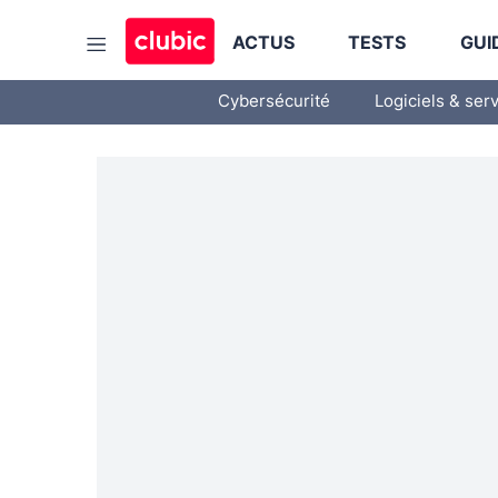
ACTUS
TESTS
GUI
Cybersécurité
Logiciels & ser