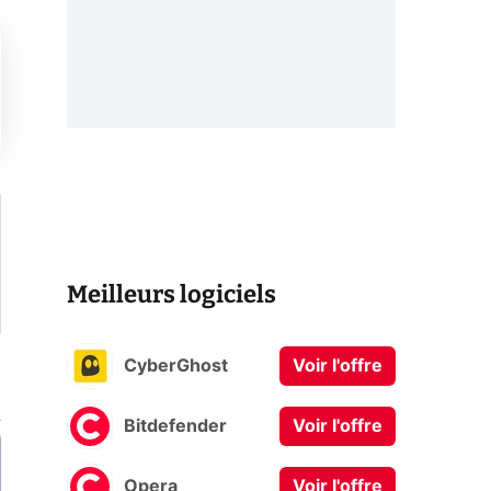
Meilleurs logiciels
CyberGhost
Voir l'offre
Bitdefender
Voir l'offre
Opera
Voir l'offre