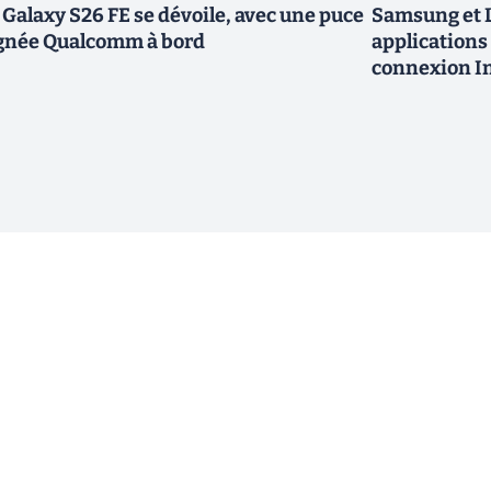
 Galaxy S26 FE se dévoile, avec une puce
Samsung et L
gnée Qualcomm à bord
applications 
connexion In
ewsletter !
En cliquant sur s'inscrire, j’accepte
offres commerciales de Clubic. Co