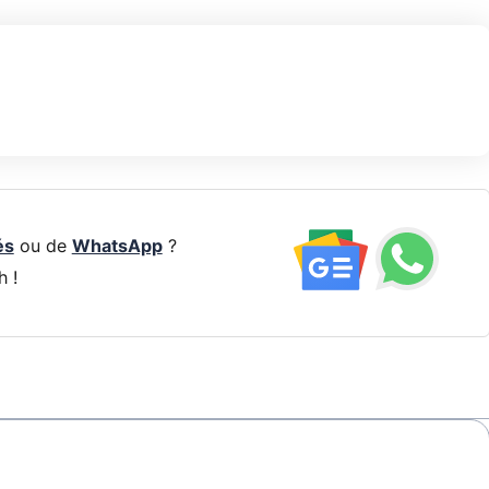
és
ou de
WhatsApp
?
h !