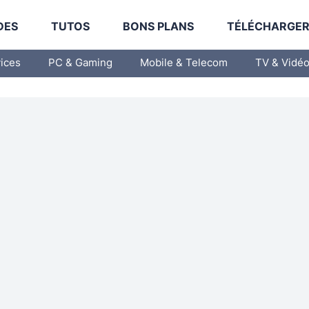
DES
TUTOS
BONS PLANS
TÉLÉCHARGE
vices
PC & Gaming
Mobile & Telecom
TV & Vidé