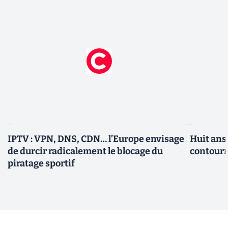
IPTV : VPN, DNS, CDN… l’Europe envisage
Huit ans
de durcir radicalement le blocage du
contourn
piratage sportif