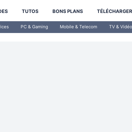
DES
TUTOS
BONS PLANS
TÉLÉCHARGE
vices
PC & Gaming
Mobile & Telecom
TV & Vidé