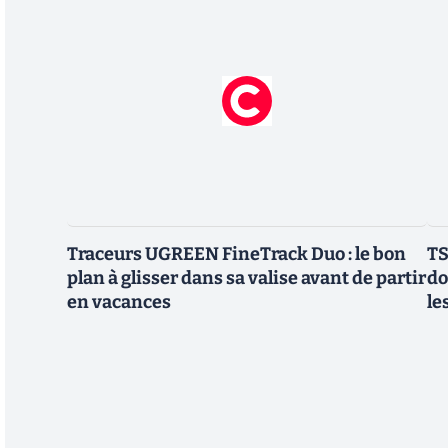
Traceurs UGREEN FineTrack Duo : le bon
TS
plan à glisser dans sa valise avant de partir
do
en vacances
le