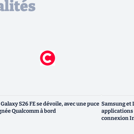
lités
 Galaxy S26 FE se dévoile, avec une puce
Samsung et L
gnée Qualcomm à bord
applications 
connexion In