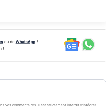
és
ou de
WhatsApp
?
h !