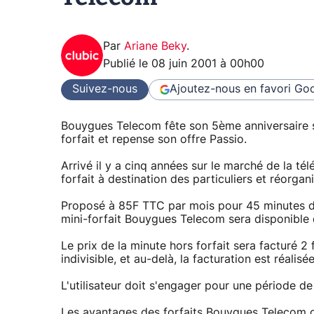
Par
Ariane Beky
.
Publié le
08 juin 2001 à 00h00
Suivez-nous
Ajoutez-nous en favori
Goo
Bouygues Telecom fête son 5ème anniversaire su
forfait et repense son offre Passio.
Arrivé il y a cinq années sur le marché de la t
forfait à destination des particuliers et réorgan
Proposé à 85F TTC par mois pour 45 minutes de
mini-forfait Bouygues Telecom sera disponible d
Le prix de la minute hors forfait sera facturé 
indivisible, et au-delà, la facturation est réali
L'utilisateur doit s'engager pour une période de 
Les avantages des forfaits Bouygues Telecom ont