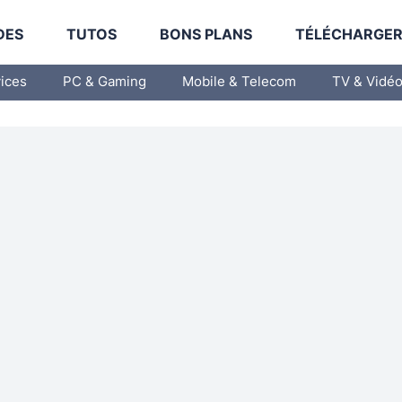
DES
TUTOS
BONS PLANS
TÉLÉCHARGE
vices
PC & Gaming
Mobile & Telecom
TV & Vidé