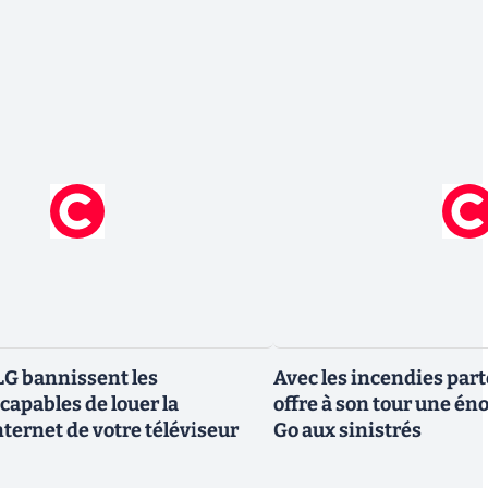
G bannissent les
Avec les incendies part
capables de louer la
offre à son tour une é
ternet de votre téléviseur
Go aux sinistrés