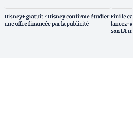
Disney+ gratuit ? Disney confirme étudier
Fini le c
une offre financée par la publicité
lancez-vo
son IA i