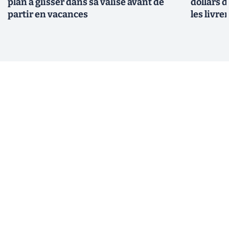
plan à glisser dans sa valise avant de
dollars 
partir en vacances
les livre