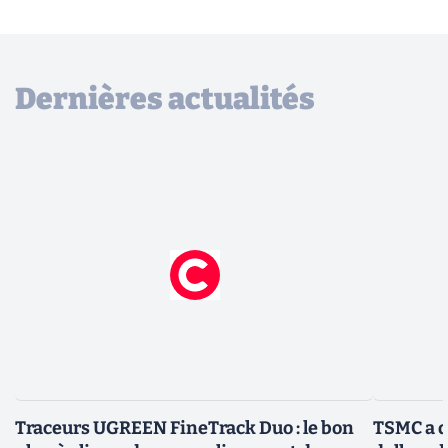
Dernières actualités
Traceurs UGREEN FineTrack Duo : le bon
TSMC a d