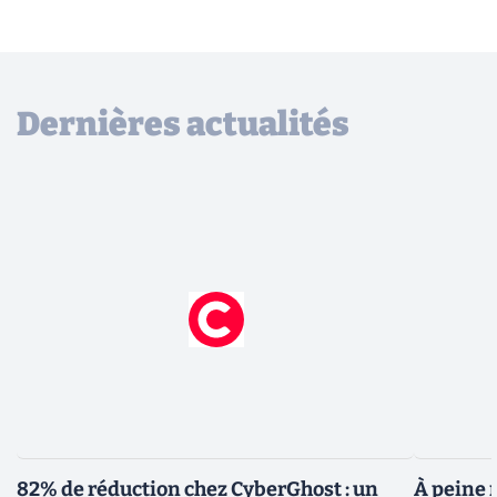
Dernières actualités
82% de réduction chez CyberGhost : un
À peine 