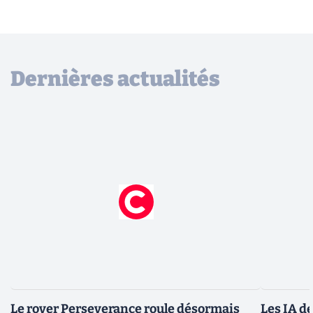
Dernières actualités
Le rover Perseverance roule désormais
Les IA d