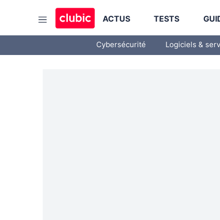
ACTUS
TESTS
GUI
Cybersécurité
Logiciels & ser