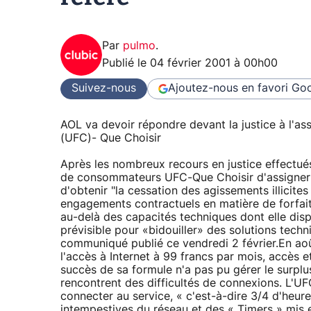
Par
pulmo
.
Publié le
04 février 2001 à 00h00
Suivez-nous
Ajoutez-nous en favori
Goo
AOL va devoir répondre devant la justice à l'a
(UFC)- Que Choisir
Après les nombreux recours en justice effectués 
de consommateurs UFC-Que Choisir d'assigner le
d'obtenir "la cessation des agissements illicites
engagements contractuels en matière de forfait 
au-delà des capacités techniques dont elle disp
prévisible pour «bidouiller» des solutions tech
communiqué publié ce vendredi 2 février.En août
l'accès à Internet à 99 francs par mois, accès e
succès de sa formule n'a pas pu gérer le surplus
rencontrent des difficultés de connexions. L'UF
connecter au service, « c'est-à-dire 3/4 d'heur
intempestives du réseau et des « Timers » mis 