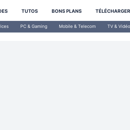
DES
TUTOS
BONS PLANS
TÉLÉCHARGE
vices
PC & Gaming
Mobile & Telecom
TV & Vidé