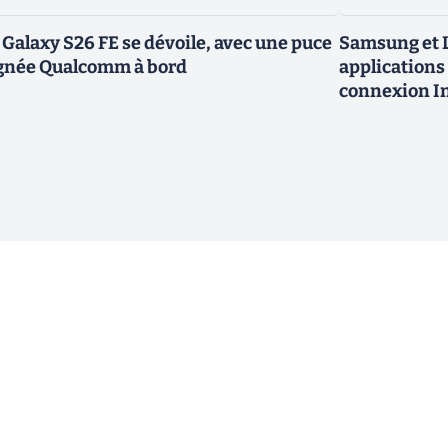
 Galaxy S26 FE se dévoile, avec une puce
Samsung et L
gnée Qualcomm à bord
applications 
connexion In