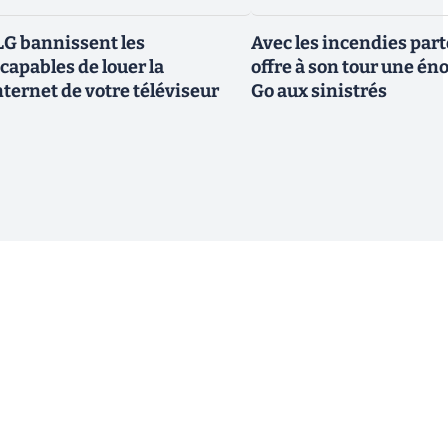
G bannissent les
Avec les incendies part
capables de louer la
offre à son tour une é
ternet de votre téléviseur
Go aux sinistrés
S'inscrire