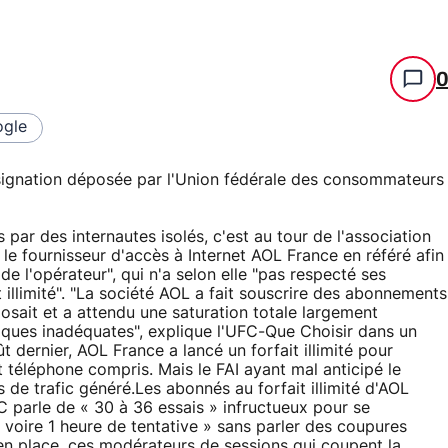
gle
ssignation déposée par l'Union fédérale des consommateurs
par des internautes isolés, c'est au tour de l'association
 fournisseur d'accès à Internet AOL France en référé afin
 de l'opérateur", qui n'a selon elle "pas respecté ses
illimité". "La société AOL a fait souscrire des abonnements
osait et a attendu une saturation totale largement
niques inadéquates", explique l'UFC-Que Choisir dans un
 dernier, AOL France a lancé un forfait illimité pour
t téléphone compris. Mais le FAI ayant mal anticipé le
 de trafic généré.Les abonnés au forfait illimité d'AOL
C parle de « 30 à 36 essais » infructueux pour se
e voire 1 heure de tentative » sans parler des coupures
en place, ces modérateurs de sessions qui coupent la