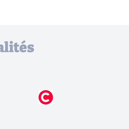
lités