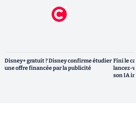
Disney+ gratuit ? Disney confirme étudier
Fini le c
une offre financée par la publicité
lancez-vo
son IA i