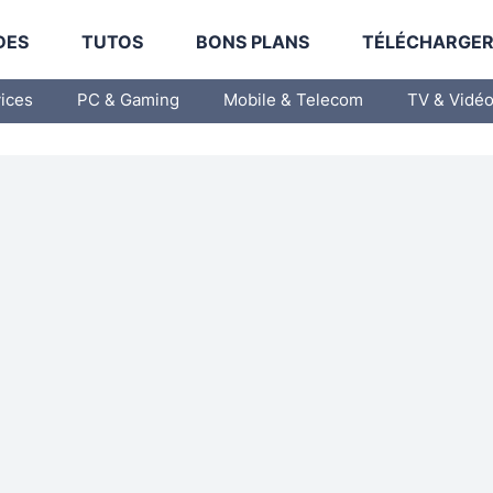
DES
TUTOS
BONS PLANS
TÉLÉCHARGE
vices
PC & Gaming
Mobile & Telecom
TV & Vidé