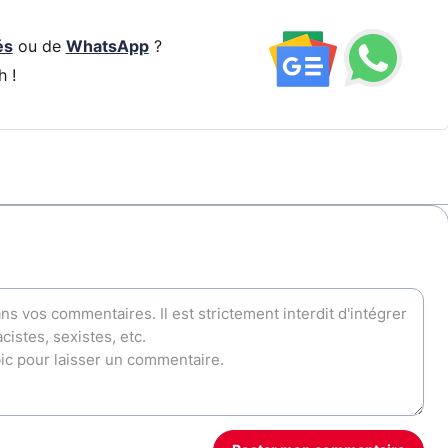
és
ou de
WhatsApp
?
h !