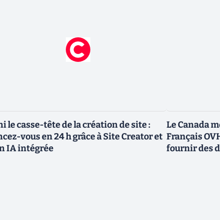
ni le casse-tête de la création de site :
Le Canada me
ncez-vous en 24 h grâce à Site Creator et
Français OVH
n IA intégrée
fournir des 