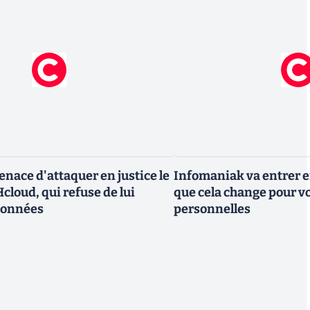
nace d'attaquer en justice le
Infomaniak va entrer en
cloud, qui refuse de lui
que cela change pour v
données
personnelles