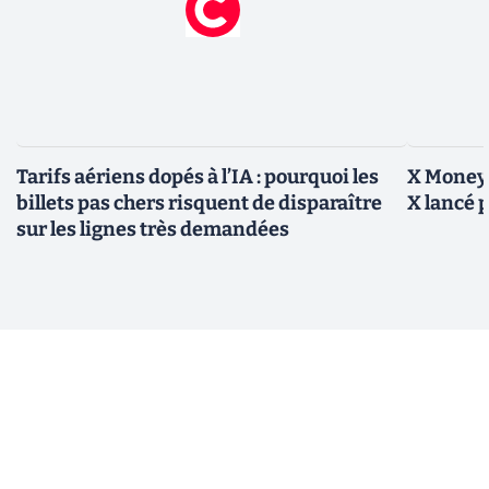
Tarifs aériens dopés à l’IA : pourquoi les
X Money,
billets pas chers risquent de disparaître
X lancé 
sur les lignes très demandées