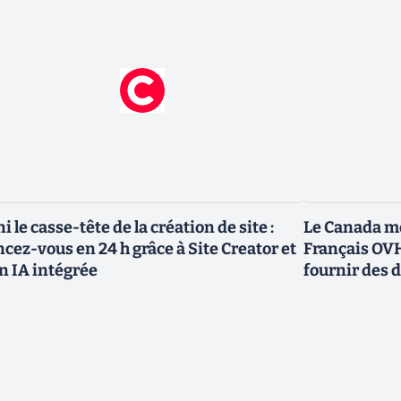
ni le casse-tête de la création de site :
Le Canada me
ncez-vous en 24 h grâce à Site Creator et
Français OVH
n IA intégrée
fournir des 