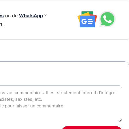
és
ou de
WhatsApp
?
h !