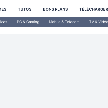
DES
TUTOS
BONS PLANS
TÉLÉCHARGE
vices
PC & Gaming
Mobile & Telecom
TV & Vidé