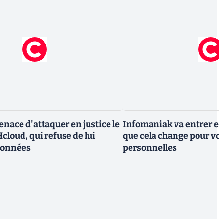
nace d'attaquer en justice le
Infomaniak va entrer en
cloud, qui refuse de lui
que cela change pour v
données
personnelles