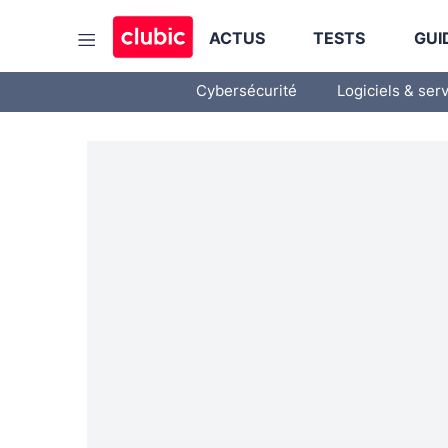
ACTUS
TESTS
GUI
Cybersécurité
Logiciels & ser