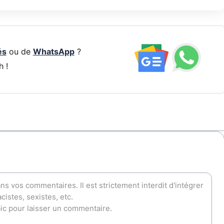
és
ou de
WhatsApp
?
h !