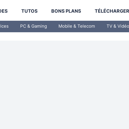
DES
TUTOS
BONS PLANS
TÉLÉCHARGE
vices
PC & Gaming
Mobile & Telecom
TV & Vidé