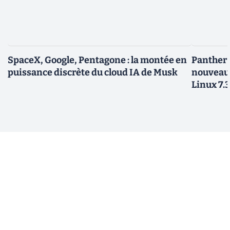
SpaceX, Google, Pentagone : la montée en
Panther L
puissance discrète du cloud IA de Musk
nouveau
Linux 7.