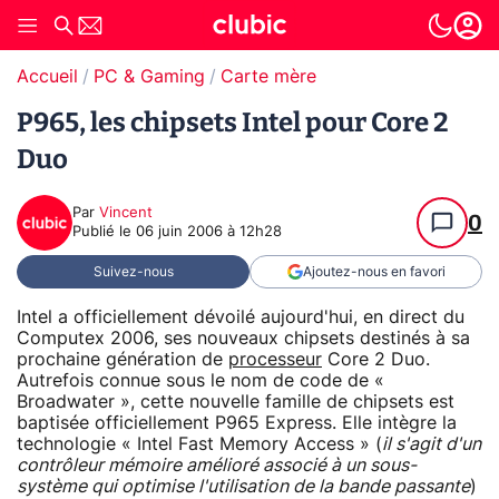
Accueil
PC & Gaming
Carte mère
P965, les chipsets Intel pour Core 2
Duo
Par
Vincent
0
Publié le
06 juin 2006 à 12h28
Suivez-nous
Ajoutez-nous en favori
Intel a officiellement dévoilé aujourd'hui, en direct du
Computex 2006, ses nouveaux chipsets destinés à sa
prochaine génération de
processeur
Core 2 Duo.
Autrefois connue sous le nom de code de «
Broadwater », cette nouvelle famille de chipsets est
baptisée officiellement P965 Express. Elle intègre la
technologie « Intel Fast Memory Access » (
il s'agit d'un
contrôleur mémoire amélioré associé à un sous-
système qui optimise l'utilisation de la bande passante
)