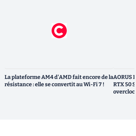
La plateforme AM4 d'AMD fait encore de la
AORUS In
résistance : elle se convertit au Wi-Fi 7 !
RTX 50 S
overcloc