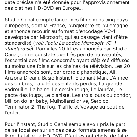
date précise n'a été donnée pour l'approvisionnement
des platines HD-DVD en Europe...
Studio Canal compte lancer ces films dans cinq pays
européens, dont la France, l'Angleterre et l'Allemagne
et annonce recourir au format d'encodage VC-1
développé par Microsoft, qui au passage vient d'être
standardisé (
voir l'actu
Le codec Microsoft VC-1
standardisé
). Parmi les 20 titres annoncés par Studio
Canal, on ne constate que très peu de nouveautés,
l'essentiel des films concernés ayant déjà été diffusés
au moins une fois sur les chaînes de télévision. Les 20
films annoncés sont, par ordre alphabétique, Ali,
Arizona Dream, Basic Instinct, Elephant Man, L'Armée
des ombres, La cité des enfants perdus, La grande
vadrouille, La haine, Le cercle rouge, Le lauréat, Le
pacte des loups, Le pianiste, Les trois jours du condor,
Million dollar baby, Mulholland drive, Serpico,
Terminator 2, The fog, Traffic et Voyage au bout de
l'enfer.
Pour l'instant, Studio Canal semble avoir pris le parti
de se focaliser sur un des deux formats amenés à se
livrer bataille, le HD-DVD. D'autres ont choisi de faire