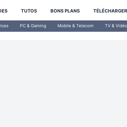
DES
TUTOS
BONS PLANS
TÉLÉCHARGE
vices
PC & Gaming
Mobile & Telecom
TV & Vidé