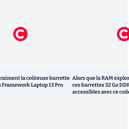
vraiment la coûteuse barrette
Alors que la RAM explos
Framework Laptop 13 Pro
ces barrettes 32 Go DD
accessibles avec ce co