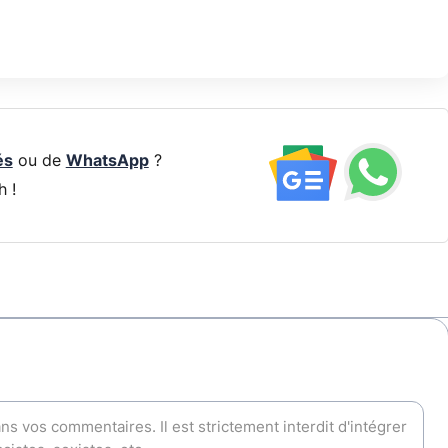
és
ou de
WhatsApp
?
h !